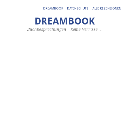
DREAMBOOK
DATENSCHUTZ
ALLE REZENSIONEN
DREAMBOOK
D
Buchbesprechungen – keine Verrisse …
v
H
4.
Okt
20
vo
Joe
Kil
H
a
H
Ma
ehr