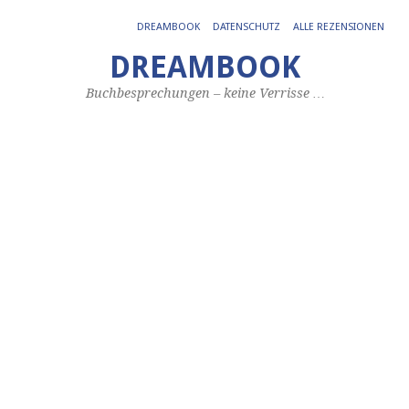
DREAMBOOK
DATENSCHUTZ
ALLE REZENSIONEN
DREAMBOOK
Buchbesprechungen – keine Verrisse …
SC
AR
W
W
i
W
de
Ze
Au
Un
…
Ch
Di
dri