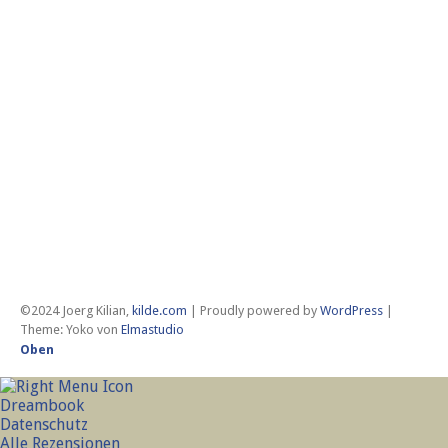
Jan
20
De
20
Se
20
KA
All
Bio
©2024 Joerg Kilian,
kilde.com
| Proudly powered by
WordPress
|
Theme: Yoko von
Elmastudio
Oben
Dreambook
Datenschutz
Alle Rezensionen