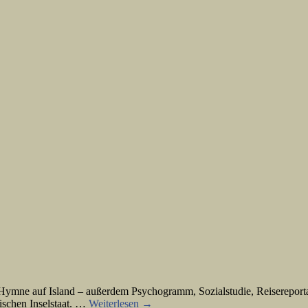
 Hymne auf Island – außerdem Psychogramm, Sozialstudie, Reisereporta
dischen Inselstaat. …
Weiterlesen
→